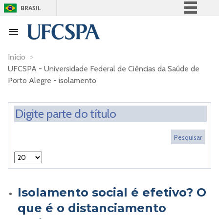
BRASIL
Simplifique!
Comunica BR
Participe
Início
>
UFCSPA - Universidade Federal de Ciências da Saúde de
Acesso à informação
Porto Alegre - isolamento
Legislação
Canais
Isolamento social é efetivo? O
que é o distanciamento