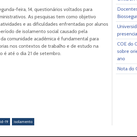
Docentes
unda-feira, 14, questionários voltados para
Biossegu
ministrativos. As pesquisas tem como objetivo
 atividades e as dificuldades enfrentadas por alunos
Universid
 período de isolamento social causado pela
presencia
o da comunidade acadêmica é fundamental para
COE do G
orias nos contextos de trabalho e de estudo na
sobre ori
ão é até o dia 21 de setembro.
ano
Nota do 
id-19
isolamento