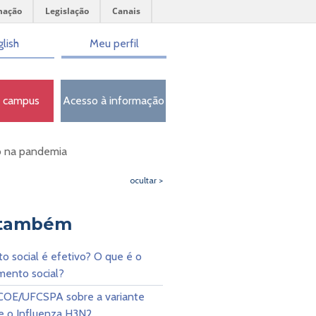
mação
Legislação
Canais
lish
Meu perfil
o campus
Acesso à informação
do na pandemia
ocultar >
 também
o social é efetivo? O que é o
mento social?
COE/UFCSPA sobre a variante
e o Influenza H3N2