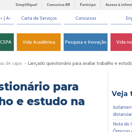
Simplifique!
Comunica BR
Participe
Acesso à infor
+
|
A-
Carta de Serviços
Concursos
Eng
FCSPA
Vida Acadêmica
Pesquisa e Inovação
Vida n
as de capa
>
Lançado questionário para avaliar trabalho e estu
tionário para
Veja
lho e estudo na
Isolament
distancia
Nota do 
Ômicron 