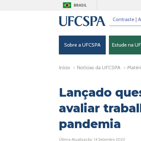
BRASIL
Contraste
|
A
Sobre a UFCSPA
Estude na U
Início
>
Notícias da UFCSPA
>
Matéri
Lançado ques
avaliar traba
pandemia
Última Atualização: 14 Setembro 2020