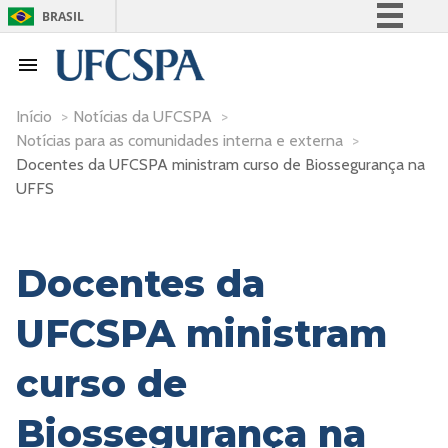
BRASIL
Simplifique!
Comunica BR
Participe
Início
>
Notícias da UFCSPA
>
Notícias para as comunidades interna e externa
>
Acesso à informação
Docentes da UFCSPA ministram curso de Biossegurança na
Legislação
UFFS
Canais
Docentes da
UFCSPA ministram
curso de
Biossegurança na