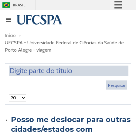
BRASIL
Simplifique!
Comunica BR
Participe
Início
>
UFCSPA - Universidade Federal de Ciências da Saúde de
Acesso à informação
Porto Alegre - viagem
Legislação
Canais
Posso me deslocar para outras
cidades/estados com