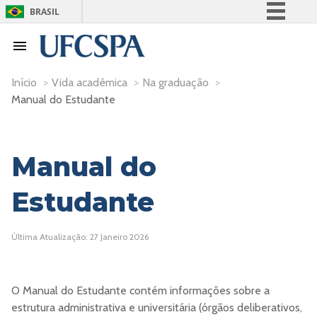
BRASIL
Simplifique!
Comunica BR
Participe
Início
>
Vida acadêmica
>
Na graduação
>
Manual do Estudante
Acesso à informação
Legislação
Canais
Manual do
Estudante
Última Atualização: 27 Janeiro 2026
O Manual do Estudante contém informações sobre a
estrutura administrativa e universitária (órgãos deliberativos,