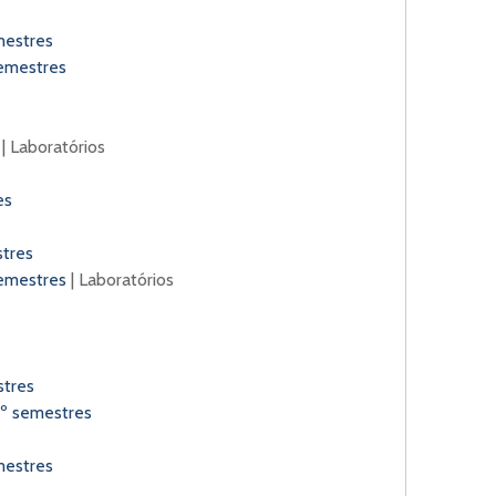
mestres
semestres
| Laboratórios
res
stres
semestres
| Laboratórios
stres
2º semestres
emestres