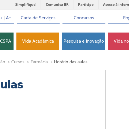
Simplifique!
Comunica BR
Participe
Acesso à infor
+
|
A-
Carta de Serviços
Concursos
Eng
FCSPA
Vida Acadêmica
Pesquisa e Inovação
Vida n
ção
>
Cursos
>
Farmácia
>
Horário das aulas
aulas