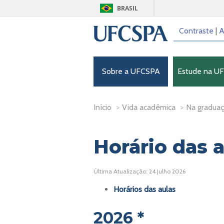
BRASIL
Contraste
|
A
Sobre a UFCSPA
Estude na U
Início
>
Vida acadêmica
>
Na gradua
Horário das 
Última Atualização: 24 Julho 2026
Horários das aulas
2026 *