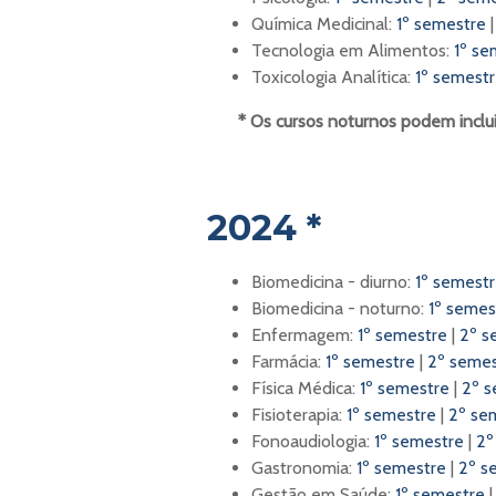
Química Medicinal:
1º semestre
Tecnologia em Alimentos:
1º se
Toxicologia Analítica:
1º semest
* Os cursos noturnos podem incluir
2024 *
Biomedicina - diurno:
1º semest
Biomedicina - noturno:
1º semes
Enfermagem:
1º semestre
|
2º s
Farmácia:
1º semestre
|
2º semes
Física Médica:
1º semestre
|
2º s
Fisioterapia:
1º semestre
|
2º se
Fonoaudiologia:
1º semestre
|
2º
Gastronomia:
1º semestre
|
2º s
Gestão em Saúde:
1º semestre