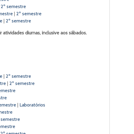
|
2º semestre
mestre
|
2º semestre
re
|
2º semestre
 atividades diurnas, inclusive aos sábados.
re
|
2º semestre
tre
|
2º semestre
emestre
tre
emestre
|
Laboratórios
mestre
 semestre
emestre
|
2º semestre