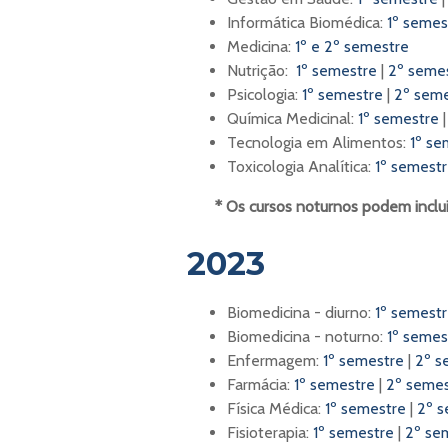
Informática Biomédica:
1º semes
Medicina:
1º e 2º semestre
Nutrição:
1º semestre
|
2º seme
Psicologia:
1º semestre
|
2º sem
Química Medicinal:
1º semestre
Tecnologia em Alimentos:
1º se
Toxicologia Analítica:
1º semest
* Os cursos noturnos podem incluir
2023
Biomedicina - diurno:
1º semest
Biomedicina - noturno:
1º semes
Enfermagem:
1º semestre
|
2º s
Farmácia:
1º semestre
|
2º semes
Física Médica:
1º semestre
|
2º s
Fisioterapia:
1º semestre
|
2º se