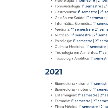
Fisioterapia:
1º semestre
|
2º se
Fonoaudiologia:
1º semestre
|
2º
Gastronomia:
1º semestre
|
2º s
Gestão em Saúde:
1º semestre
Informática Biomédica:
1º semes
Medicina:
1º semestre e 2º sem
Nutrição:
1º semestre
|
2º seme
Psicologia:
1º semestre
|
2º sem
Química Medicinal:
1º semestre
Tecnologia em Alimentos:
1º s
Toxicologia Analítica:
1º semest
2021
Biomedicina - diurno:
1º semest
Biomedicina - noturno:
1º semes
Enfermagem:
1º semestre
|
2º s
Farmácia:
1º semestre
|
2º semes
Física Médica:
1º semestre
|
2º s