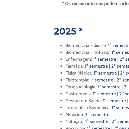
* Os cursos noturnos podem incluir
2025 *
Biomedicina - diurno:
1º semest
Biomedicina - noturno:
1º semes
Enfermagem:
1º semestre
|
2º s
Farmácia:
1º semestre
|
2º semes
Física Médica:
1º semestre
|
2º s
Fisioterapia:
1º semestre
|
2º se
Fonoaudiologia:
1º semestre
|
2º
Gastronomia:
1º semestre
|
2º s
Gestão em Saúde:
1º semestre
Informática Biomédica:
1º semes
Medicina:
2º semestre
Nutrição:
1º semestre
|
2º seme
Psicologia:
1º semestre
|
2º sem