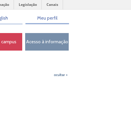
mação
Legislação
Canais
lish
Meu perfil
o campus
Acesso à informação
ocultar >