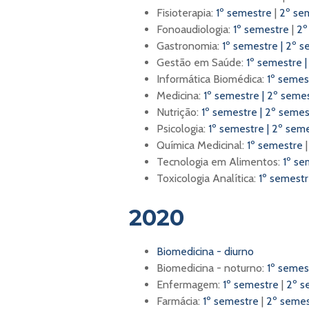
Fisioterapia:
1º semestre
|
2º se
Fonoaudiologia:
1º semestre
|
2º
Gastronomia:
1º semestre
|
2º s
Gestão em Saúde:
1º semestre
Informática Biomédica:
1º semes
Medicina:
1º semestre |
2º seme
Nutrição:
1º semestre
|
2º semes
Psicologia:
1º semestre
|
2º sem
Química Medicinal:
1º semestre
Tecnologia em Alimentos:
1º se
Toxicologia Analítica:
1º semest
2020
Biomedicina - diurno
Biomedicina - noturno:
1º seme
Enfermagem:
1º semestre
|
2º s
Farmácia:
1º semestre
|
2º semes