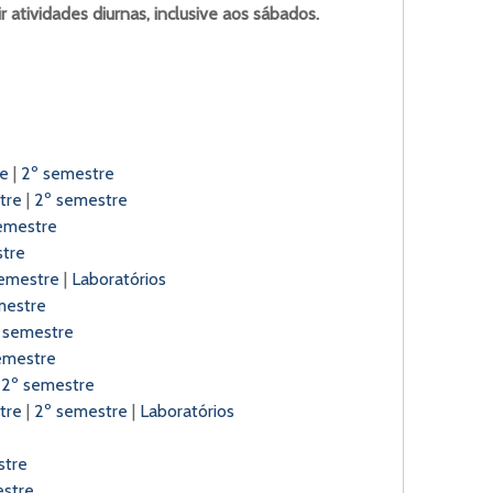
 atividades diurnas, inclusive aos sábados.
re
|
2º semestre
tre
|
2º semestre
emestre
tre
emestre
|
Laboratórios
mestre
 semestre
emestre
|
2º semestre
tre
|
2º semestre
|
Laboratórios
stre
estre