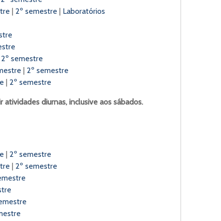
tre
|
2º semestre
|
Laboratórios
stre
estre
|
2º semestre
mestre
|
2º semestre
re
|
2º semestre
 atividades diurnas, inclusive aos sábados.
re
|
2º semestre
tre
|
2º semestre
emestre
tre
emestre
mestre