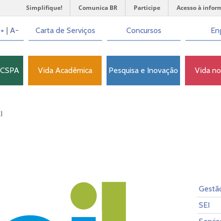
Simplifique!
Comunica BR
Participe
Acesso à infor
+
|
A-
Carta de Serviços
Concursos
Eng
FCSPA
Vida Acadêmica
Pesquisa e Inovação
Vida n
I
Gestã
SEI