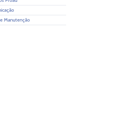
os Proad
icação
 e Manutenção