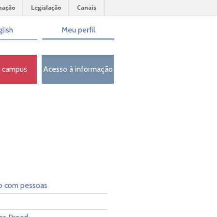
mação
Legislação
Canais
lish
Meu perfil
o campus
Acesso à informação
o com pessoas