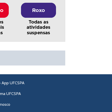
o App UFCSPA
ama UFCSPA
onosco