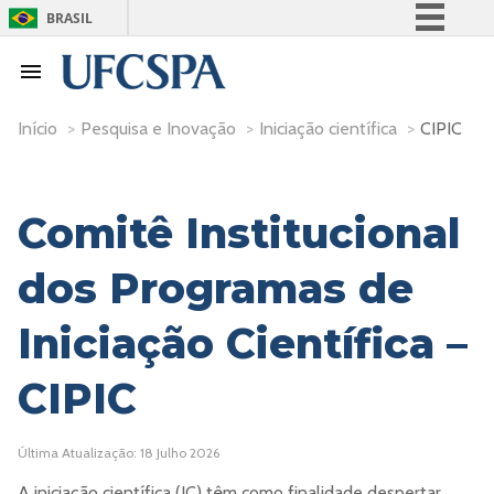
BRASIL
Simplifique!
Comunica BR
Participe
Início
>
Pesquisa e Inovação
>
Iniciação científica
>
CIPIC
Acesso à informação
Legislação
Comitê Institucional
Canais
dos Programas de
Iniciação Científica –
CIPIC
Última Atualização: 18 Julho 2026
A iniciação científica (IC) têm como finalidade despertar