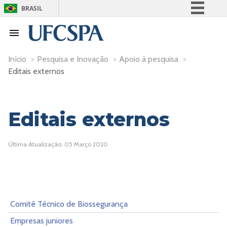
BRASIL
Simplifique!
Comunica BR
Participe
Início
>
Pesquisa e Inovação
>
Apoio à pesquisa
>
Editais externos
Acesso à informação
Legislação
Canais
Editais externos
Última Atualização: 05 Março 2020
Comitê Técnico de Biossegurança
Empresas juniores