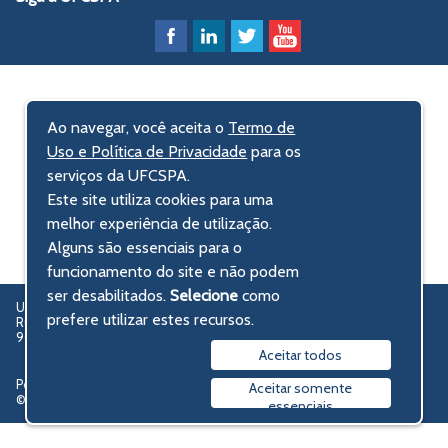
Ao navegar, você aceita o
Termo de
Uso e Política de Privacidade
para os
serviços da UFCSPA.
Este site utiliza cookies para uma
melhor experiência de utilização.
Alguns são essenciais para o
funcionamento do site e não podem
ser desabilitados.
Selecione
como
UFCSPA – Universidade Federal de Ciências da Saúde de Porto Alegre
prefere utilizar estes recursos.
Rua Sarmento Leite, 245 - Centro Histórico
90050-170 Porto Alegre, RS, Brasil
Aceitar todos
Política de privacidade
Aceitar somente
© 2009-2026 UFCSPA
essenciais