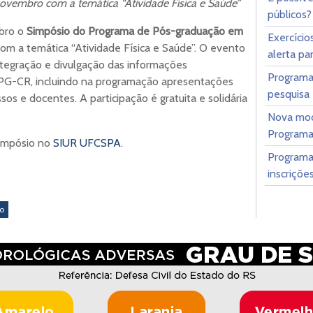
ovembro com a temática “Atividade Física e Saúde”
públicos
bro o
Simpósio do Programa de Pós-graduação em
Exercício
om a temática “Atividade Física e Saúde”. O evento
alerta pa
ntegração e divulgação das informações
Programa
PPG-CR, incluindo na programação apresentações
pesquisa 
os e docentes. A participação é gratuita e solidária
Nova mod
Programa 
impósio no
SIUR UFCSPA
.
Programa 
inscriçõe
ão