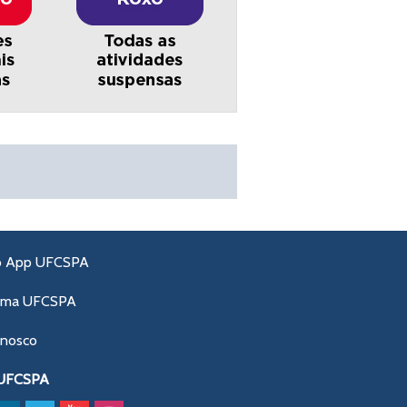
o App UFCSPA
ama UFCSPA
onosco
 UFCSPA