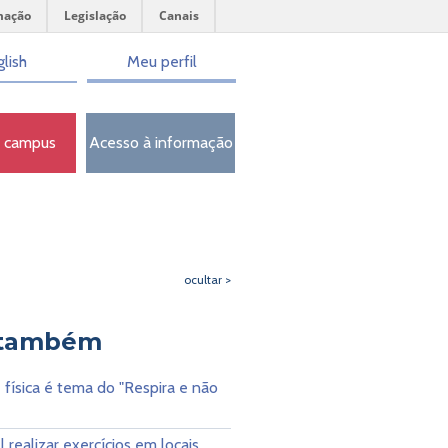
mação
Legislação
Canais
lish
Meu perfil
o campus
Acesso à informação
ocultar >
 também
 física é tema do "Respira e não
l realizar exercícios em locais