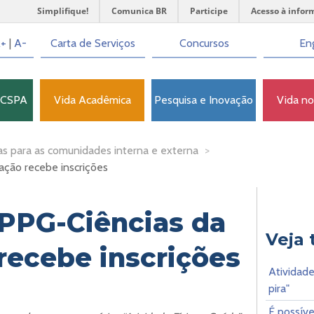
Simplifique!
Comunica BR
Participe
Acesso à infor
+
|
A-
Carta de Serviços
Concursos
Eng
FCSPA
Vida Acadêmica
Pesquisa e Inovação
Vida n
as para as comunidades interna e externa
>
ação recebe inscrições
PPG-Ciências da
Veja
 recebe inscrições
Atividade
pira"
É possíve