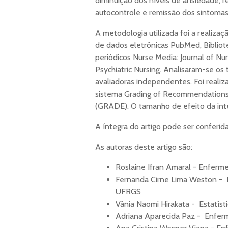
diminuição dos níveis de ansiedade,
autocontrole e remissão dos sintomas
A metodologia utilizada foi a realiza
de dados eletrônicas PubMed, Bibliot
periódicos Nurse Media: Journal of Nu
Psychiatric Nursing. Analisaram-se os 
avaliadoras independentes. Foi realiz
sistema Grading of Recommendation
(GRADE). O tamanho de efeito da inte
A íntegra do artigo pode ser conferid
As autoras deste artigo são:
Roslaine Ifran Amaral - Enfer
Fernanda Cirne Lima Weston - 
UFRGS
Vânia Naomi Hirakata - Estatís
Adriana Aparecida Paz - Enfe