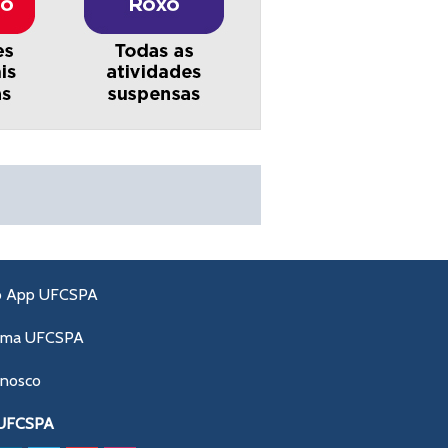
o App UFCSPA
ama UFCSPA
onosco
 UFCSPA