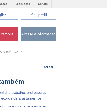
mação
Legislação
Canais
lish
Meu perfil
o campus
Acesso à informação
o científica
>
ocultar >
 também
tal e trabalho: professoras
 recorde de afastamentos
 doutorado recebe prêmio em