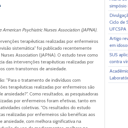
e
simpósio 
Divulgaçã
Ciclo de
UFCSPA
he American Psychiatric Nurses Association (JAPNA).
Artigo re
ntervenções terapêuticas realizadas por enfermeiros
em idoso
evisão sistemática" foi publicado recentemente
SUS apli
ic Nurses Association (JAPNA). O estudo teve como
contra ví
cia das intervenções terapêuticas realizadas por
duos com transtornos de ansiedade.
Acadêmic
Laborató
ão: "Para o tratamento de indivíduos com
ões terapêuticas realizadas por enfermeiros são
de ansiedade?". Como resultados, as pesquisadoras
lizadas por enfermeiros foram efetivas, tanto em
atividades coletivas. "Os resultados do estudo
cas realizadas por enfermeiros são benéficas aos
e ansiedade, com melhora significativa na