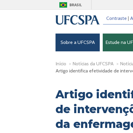
BRASIL
Contraste
|
A
Sobre a UFCSPA
Estude na U
Início
>
Notícias da UFCSPA
>
Notíci
Artigo identifica efetividade de int
Artigo identi
de intervenç
da enfermag