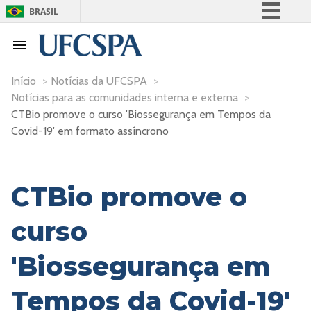
BRASIL
Simplifique!
Comunica BR
Participe
Início
>
Notícias da UFCSPA
>
Notícias para as comunidades interna e externa
>
Acesso à informação
CTBio promove o curso 'Biossegurança em Tempos da
Legislação
Covid-19' em formato assíncrono
Canais
CTBio promove o
curso
'Biossegurança em
Tempos da Covid-19'