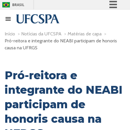
BRASIL
Simplifique!
Comunica BR
Participe
Início
>
Notícias da UFCSPA
>
Matérias de capa
>
Pró-reitora e integrante do NEABI participam de honoris
Acesso à informação
causa na UFRGS
Legislação
Canais
Pró-reitora e
integrante do NEABI
participam de
honoris causa na