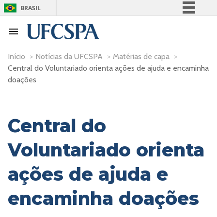
BRASIL
Simplifique!
Comunica BR
Participe
Início
>
Notícias da UFCSPA
>
Matérias de capa
>
Central do Voluntariado orienta ações de ajuda e encaminha
Acesso à informação
doações
Legislação
Canais
Central do
Voluntariado orienta
ações de ajuda e
encaminha doações