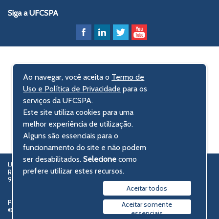
Siga a UFCSPA
Ao navegar, você aceita o
Termo de
Uso e Política de Privacidade
para os
serviços da UFCSPA.
Este site utiliza cookies para uma
melhor experiência de utilização.
Alguns são essenciais para o
funcionamento do site e não podem
ser desabilitados.
Selecione
como
UFCSPA – Universidade Federal de Ciências da Saúde de Porto Alegre
prefere utilizar estes recursos.
Rua Sarmento Leite, 245 - Centro Histórico
90050-170 Porto Alegre, RS, Brasil
Aceitar todos
Política de privacidade
Aceitar somente
© 2009-2026 UFCSPA
essenciais