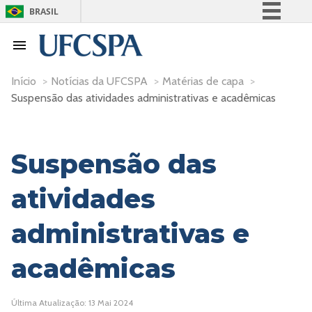
BRASIL
Simplifique!
Comunica BR
Participe
Início
>
Notícias da UFCSPA
>
Matérias de capa
>
Suspensão das atividades administrativas e acadêmicas
Acesso à informação
Legislação
Canais
Suspensão das
atividades
administrativas e
acadêmicas
Última Atualização: 13 Mai 2024