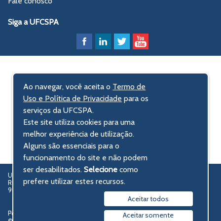
Fale conosco
Siga a UFCSPA
Ao navegar, você aceita o
Termo de
Uso e Política de Privacidade
para os
serviços da UFCSPA.
Este site utiliza cookies para uma
melhor experiência de utilização.
Alguns são essenciais para o
funcionamento do site e não podem
ser desabilitados.
Selecione
como
UFCSPA – Universidade Federal de Ciências da Saúde de Porto Alegre
prefere utilizar estes recursos.
Rua Sarmento Leite, 245 - Centro Histórico
90050-170 Porto Alegre, RS, Brasil
Aceitar todos
Política de privacidade
Aceitar somente
© 2009-2026 UFCSPA