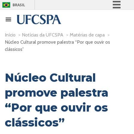
BRASIL
Simplifique!
Comunica BR
Participe
Início
>
Notícias da UFCSPA
>
Matérias de capa
>
Núcleo Cultural promove palestra “Por que ouvir os
Acesso à informação
clássicos”
Legislação
Canais
Núcleo Cultural
promove palestra
“Por que ouvir os
clássicos”