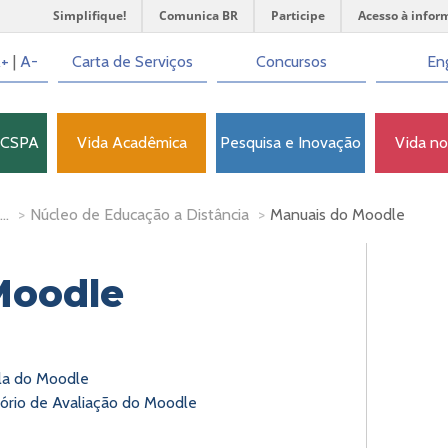
Simplifique!
Comunica BR
Participe
Acesso à infor
+
|
A-
Carta de Serviços
Concursos
Eng
FCSPA
Vida Acadêmica
Pesquisa e Inovação
Vida n
..
>
Núcleo de Educação a Distância
>
Manuais do Moodle
Moodle
ala do Moodle
tório de Avaliação do Moodle