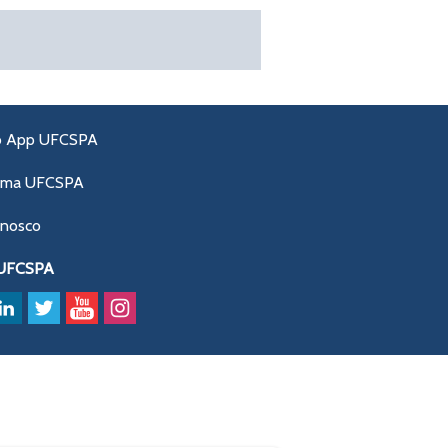
o App UFCSPA
ama UFCSPA
onosco
 UFCSPA