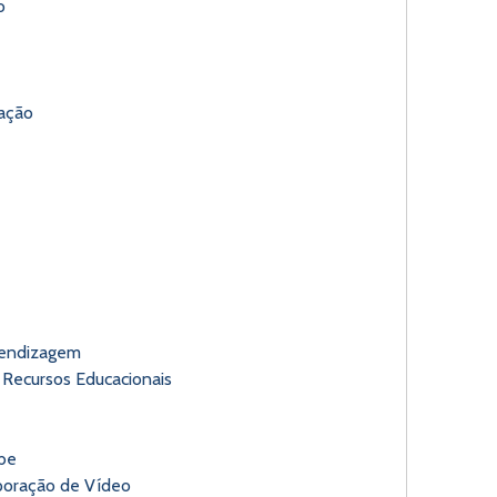
o
iação
rendizagem
– Recursos Educacionais
ube
oração de Vídeo