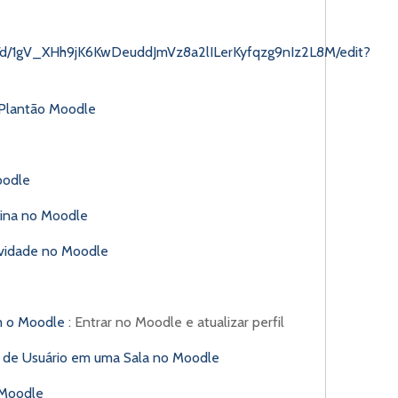
on/d/1gV_XHh9jK6KwDeuddJmVz8a2lILerKyfqzg9nIz2L8M/edit?
Plantão Moodle
oodle
plina no Moodle
ividade no Moodle
om o Moodle
: Entrar no Moodle e atualizar perfil
o de Usuário em uma Sala no Moodle
 Moodle