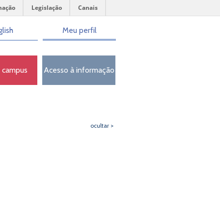
mação
Legislação
Canais
lish
Meu perfil
o campus
Acesso à informação
ocultar >