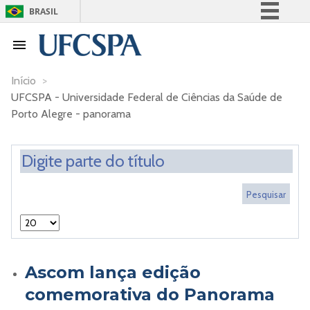
BRASIL
Simplifique!
Comunica BR
Participe
Início
>
UFCSPA - Universidade Federal de Ciências da Saúde de
Acesso à informação
Porto Alegre - panorama
Legislação
Canais
Ascom lança edição
comemorativa do Panorama