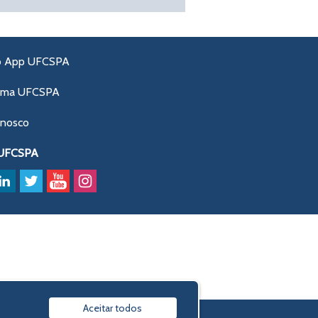
o App UFCSPA
ama UFCSPA
onosco
 UFCSPA
Aceitar todos