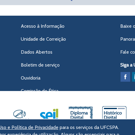
Acesso à Informação
Baixe 
Unidade de Correição
Panor
Dados Abertos
Fale c
Boletim de serviço
Siga a
Ouvidoria
Comissão de Ética
so e Política de Privacidade
para os serviços da UFCSPA.
hor experiência de utilização. Alguns são essenciais para o