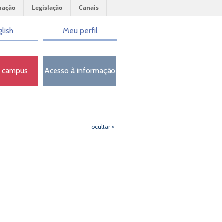
mação
Legislação
Canais
lish
Meu perfil
o campus
Acesso à informação
ocultar >