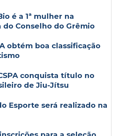
io é a 1ª mulher na
va do Conselho do Grêmio
 obtém boa classificação
tismo
SPA conquista título no
leiro de Jiu-Jítsu
o Esporte será realizado na
nscrições para a seleção