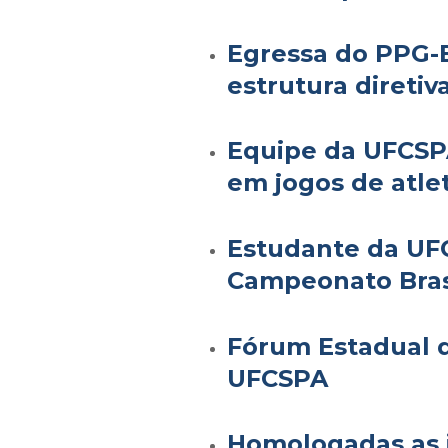
Egressa do PPG-B
estrutura direti
Equipe da UFCSPA
em jogos de atle
Estudante da UFC
Campeonato Brasi
Fórum Estadual d
UFCSPA
Homologadas as i