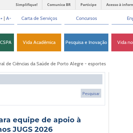
Simplifique!
Comunica BR
Participe
Acesso à infor
+
|
A-
Carta de Serviços
Concursos
Eng
FCSPA
Vida Acadêmica
Pesquisa e Inovação
Vida n
l de Ciências da Saúde de Porto Alegre - esportes
ara equipe de apoio à
nos JUGS 2026