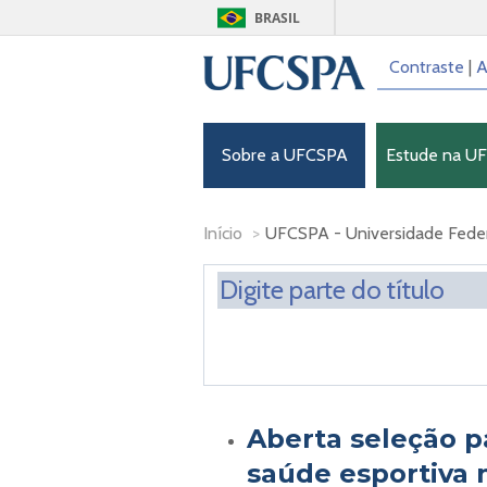
BRASIL
Contraste
|
A
Sobre a UFCSPA
Estude na U
Início
>
UFCSPA - Universidade Federa
Aberta seleção p
saúde esportiva 