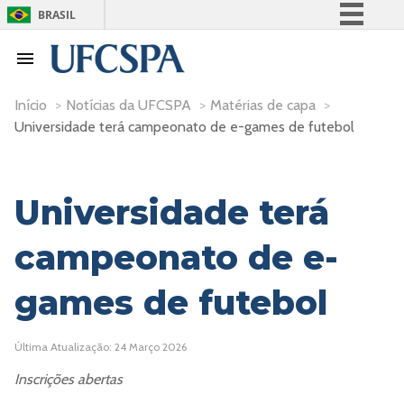
BRASIL
Simplifique!
Comunica BR
Participe
Início
>
Notícias da UFCSPA
>
Matérias de capa
>
Universidade terá campeonato de e-games de futebol
Acesso à informação
Legislação
Canais
Universidade terá
campeonato de e-
games de futebol
Última Atualização: 24 Março 2026
Inscrições abertas