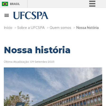
BRASIL
Simplifique!
Comunica BR
Participe
Início
>
Sobre a UFCSPA
>
Quem somos
>
Nossa história
Acesso à informação
Legislação
Nossa história
Canais
Última Atualização: 09 Setembro 2025