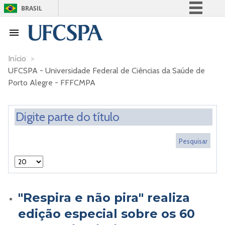
BRASIL
Simplifique!
Comunica BR
Participe
Início
>
UFCSPA - Universidade Federal de Ciências da Saúde de
Acesso à informação
Porto Alegre - FFFCMPA
Legislação
Canais
"Respira e não pira" realiza
edição especial sobre os 60