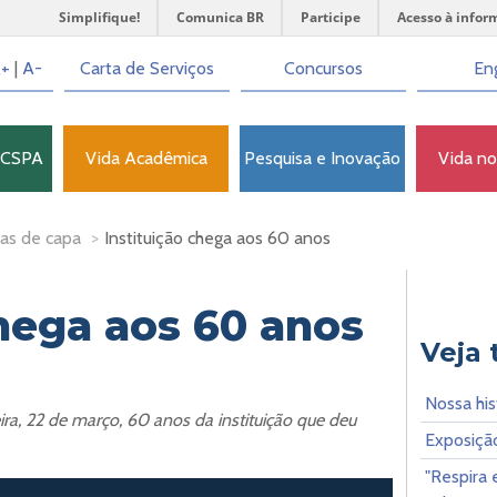
Simplifique!
Comunica BR
Participe
Acesso à infor
+
|
A-
Carta de Serviços
Concursos
Eng
FCSPA
Vida Acadêmica
Pesquisa e Inovação
Vida n
as de capa
>
Instituição chega aos 60 anos
chega aos 60 anos
Veja
Nossa his
a, 22 de março, 60 anos da instituição que deu
Exposição
"Respira 