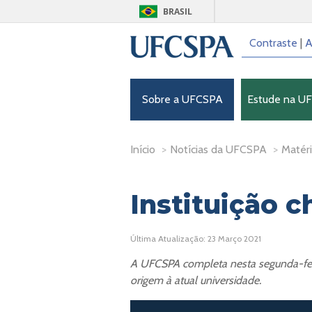
BRASIL
Contraste
|
A
Sobre a UFCSPA
Estude na U
Início
>
Notícias da UFCSPA
>
Matéri
Instituição 
Última Atualização: 23 Março 2021
A UFCSPA completa nesta segunda-feir
origem à atual universidade.