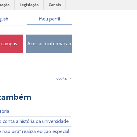
mação
Legislação
Canais
lish
Meu perfil
o campus
Acesso à informação
ocultar >
 também
tória
 conta a história da universidade
e não pira" realiza edição especial