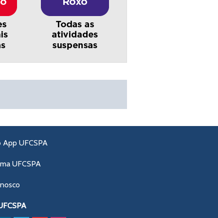
o App UFCSPA
ama UFCSPA
onosco
 UFCSPA