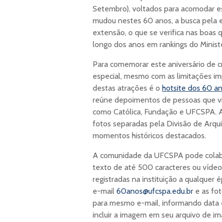
Setembro), voltados para acomodar es
mudou nestes 60 anos, a busca pela e
extensão, o que se verifica nas boas
longo dos anos em rankings do Ministé
Para comemorar este aniversário de 
especial, mesmo com as limitações im
destas atrações é o
hotsite dos 60 a
reúne depoimentos de pessoas que vi
como Católica, Fundação e UFCSPA. Al
fotos separadas pela Divisão de Arq
momentos históricos destacados.
A comunidade da UFCSPA pode colab
texto de até 500 caracteres ou vídeo
registradas na instituição a qualque
e-mail
60anos@ufcspa.edu.br
e as fo
para mesmo e-mail, informando data
incluir a imagem em seu arquivo de i