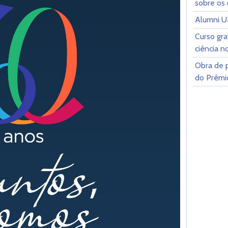
sobre os 
Alumni 
Curso gra
ciência n
Obra de p
do Prêmio