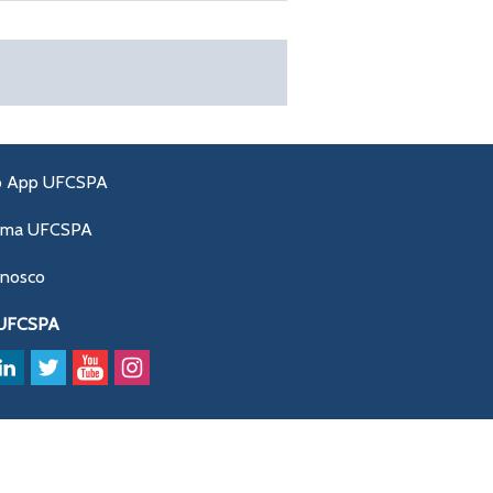
o App UFCSPA
ama UFCSPA
onosco
 UFCSPA