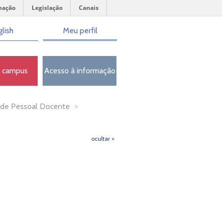
mação
Legislação
Canais
lish
Meu perfil
o campus
Acesso à informação
de Pessoal Docente
>
ocultar >