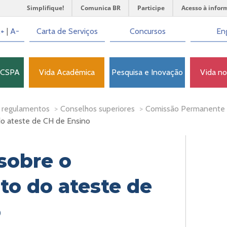
Simplifique!
Comunica BR
Participe
Acesso à infor
+
|
A-
Carta de Serviços
Concursos
Eng
FCSPA
Vida Acadêmica
Pesquisa e Inovação
Vida n
 regulamentos
>
Conselhos superiores
>
Comissão Permanente 
o ateste de CH de Ensino
sobre o
o do ateste de
o