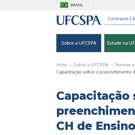
BRASIL
Contraste
|
A
Sobre a UFCSPA
Estude na U
Início
>
Sobre a UFCSPA
>
Normas e
Capacitação sobre o preenchimento d
Capacitação 
preenchiment
CH de Ensin