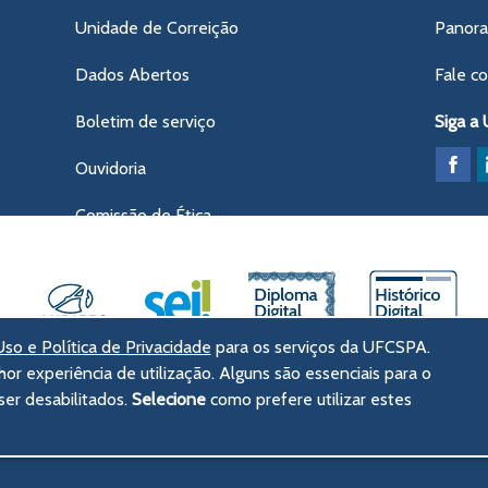
Unidade de Correição
Panor
Dados Abertos
Fale c
Boletim de serviço
Siga a
Ouvidoria
Comissão de Ética
so e Política de Privacidade
para os serviços da UFCSPA.
hor experiência de utilização. Alguns são essenciais para o
ências da Saúde de Porto Alegre
er desabilitados.
Selecione
como prefere utilizar estes
tórico