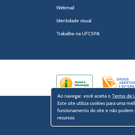
Webmail
Identidade visual
Trabalhe na UFCSPA
Ao navegar, você aceita o
Termo de U
Este site utiliza cookies para uma mel
UFCSPA – Universidade Federal de Ci
funcionamento do site e não podem s
Rua Sarmento Leite, 245 - Centro His
recursos.
90050-170 Porto Alegre, RS, Brasil