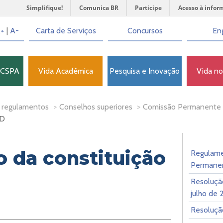
Simplifique!
Comunica BR
Participe
Acesso à infor
+
|
A-
Carta de Serviços
Concursos
Eng
FCSPA
Vida Acadêmica
Pesquisa e Inovação
Vida n
 regulamentos
>
Conselhos superiores
>
Comissão Permanente 
PD
 da constituição
Regulame
Permanen
Resoluçã
julho de
Resoluçã