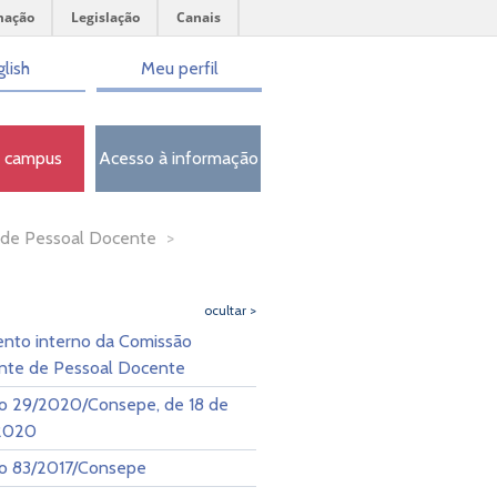
mação
Legislação
Canais
lish
Meu perfil
o campus
Acesso à informação
de Pessoal Docente
>
ocultar >
nto interno da Comissão
te de Pessoal Docente
o 29/2020/Consepe, de 18 de
 2020
o 83/2017/Consepe