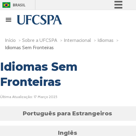
BRASIL
Simplifique!
Comunica BR
Participe
Início
>
Sobre a UFCSPA
>
Internacional
>
Idiomas
>
Acesso à informação
Idiomas Sem Fronteiras
Legislação
Idiomas Sem
Canais
Fronteiras
Última Atualização: 17 Março 2025
Português para Estrangeiros
Inglês