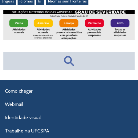
línguas
idiomas
IsF
Idiomas sem Fronteiras
Como chegar
Webmail
Identidade visual
Trabalhe na UFCSPA