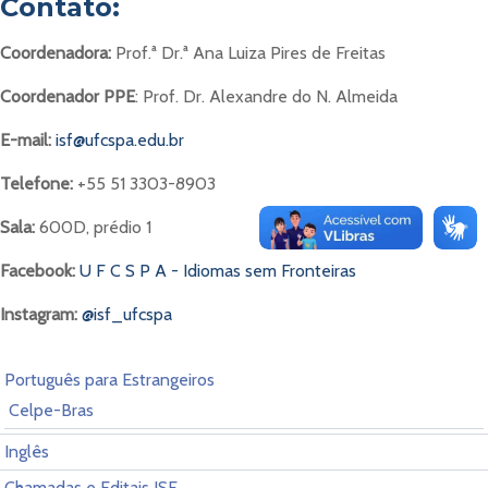
Contato:
Coordenadora:
Prof.ª Dr.ª Ana Luiza Pires de Freitas
Coordenador PPE
: Prof. Dr. Alexandre do N. Almeida
E-mail:
isf@ufcspa.edu.br
Telefone:
+55 51 3303-8903
Sala:
600D, prédio 1
Facebook:
U F C S P A - Idiomas sem Fronteiras
Instagram:
@isf_ufcspa
Português para Estrangeiros
Celpe-Bras
Inglês
Chamadas e Editais ISF