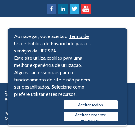
Ao navegar, você aceita o
Termo de
Uso e Política de Privacidade
para os
serviços da UFCSPA.
Este site utiliza cookies para uma
melhor experiência de utilização.
Alguns são essenciais para o
funcionamento do site e não podem
ser desabilitados.
Selecione
como
UFCSPA – Universidade Federal de Ciências da Saúde de Porto Alegre
prefere utilizar estes recursos.
Rua Sarmento Leite, 245 - Centro Histórico
90050-170 Porto Alegre, RS, Brasil
Aceitar todos
Política de privacidade
Aceitar somente
© 2009-2026 UFCSPA
essenciais