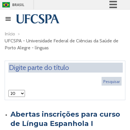
BRASIL
Simplifique!
Comunica BR
Participe
Início
>
UFCSPA - Universidade Federal de Ciências da Saúde de
Acesso à informação
Porto Alegre - línguas
Legislação
Canais
Abertas inscrições para curso
de Língua Espanhola I