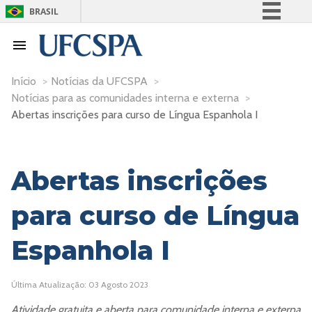
BRASIL
Simplifique!
Comunica BR
Participe
Início
>
Notícias da UFCSPA
>
Notícias para as comunidades interna e externa
>
Acesso à informação
Abertas inscrições para curso de Língua Espanhola I
Legislação
Canais
Abertas inscrições
para curso de Língua
Espanhola I
Última Atualização: 03 Agosto 2023
Atividade gratuita e aberta para comunidade interna e externa