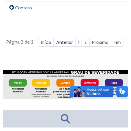
Imunorregulação em doenças inflamatórias e infeciosas
Contato
e doenças crônicas não infecciosas; imunopatogenia de
doenças infecciosas, estudo de novas moléculas com
potencial imunomodulador.
E-mail:
Vlademirc@UFCSPA.edu.br
Página 2 de 2
Início
Anterior
1
2
Próximo
Fim
ORCID
Currículo Lattes
Site