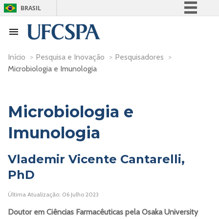
BRASIL
Simplifique!
Comunica BR
Participe
Início
>
Pesquisa e Inovação
>
Pesquisadores
>
Microbiologia e Imunologia
Acesso à informação
Legislação
Canais
Microbiologia e
Imunologia
Vlademir Vicente Cantarelli,
PhD
Última Atualização: 06 Julho 2023
Doutor em Ciências Farmacêuticas pela Osaka University