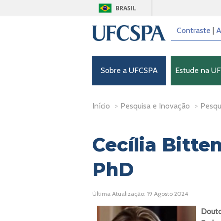
BRASIL
Contraste
|
A
Sobre a UFCSPA
Estude na U
Início
>
Pesquisa e Inovação
>
Pesqu
Cecília Bitte
PhD
Última Atualização: 19 Agosto 2024
Douto