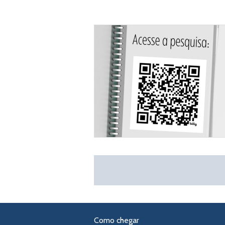
E-mail:
ceciliabs@ufcspa.edu.br
ORCID
Currículo Lattes
Site
Como chegar