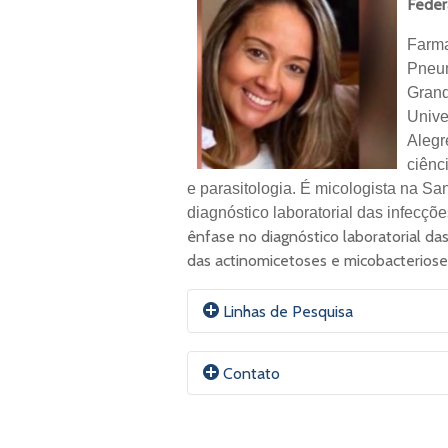
Feder
Farma
Pneum
Grand
Unive
Alegr
ciênc
e parasitologia. É micologista na S
diagnóstico laboratorial das infecçõe
ênfase no diagnóstico laboratorial d
das actinomicetoses e micobacteriose
Linhas de Pesquisa
- Diagnóstico laboratorial de mico
Contato
- Micologia Molecular