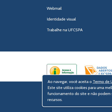
Webmail
Identidade visual
Trabalhe na UFCSPA
Ao navegar, você aceita o
Termo de U
Este site utiliza cookies para uma mel
UFCSPA – Universidade Federal de Ci
funcionamento do site e não podem s
Rua Sarmento Leite, 245 - Centro His
recursos.
90050-170 Porto Alegre, RS, Brasil