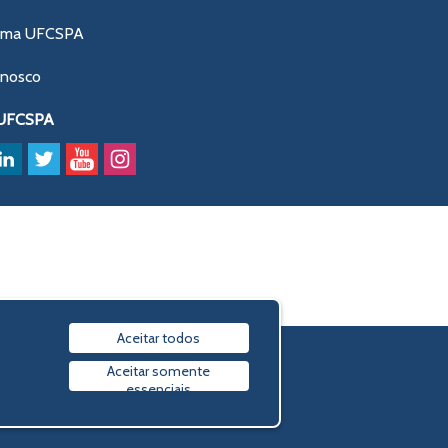
ama UFCSPA
onosco
 UFCSPA
Aceitar todos
Política de privacidade
Aceitar somente
essenciais
© 2009-2026 UFCSPA