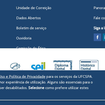
Unidade de Correição
Panor
Dados Abertos
Fale c
Boletim de serviço
Siga a
Ouvidoria
Comissão de Ética
so e Política de Privacidade
para os serviços da UFCSPA.
hor experiência de utilização. Alguns são essenciais para o
ências da Saúde de Porto Alegre
er desabilitados.
Selecione
como prefere utilizar estes
tórico