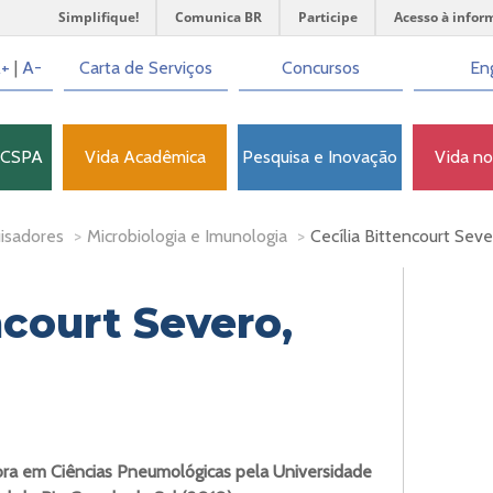
Simplifique!
Comunica BR
Participe
Acesso à infor
+
|
A-
Carta de Serviços
Concursos
Eng
FCSPA
Vida Acadêmica
Pesquisa e Inovação
Vida n
isadores
>
Microbiologia e Imunologia
>
Cecília Bittencourt Sev
ncourt Severo,
ra em Ciências Pneumológicas pela Universidade