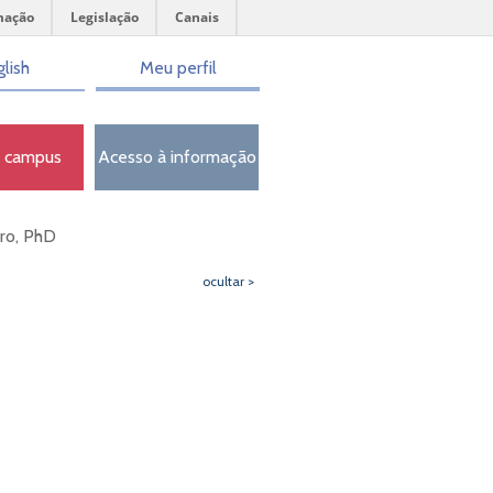
mação
Legislação
Canais
lish
Meu perfil
o campus
Acesso à informação
ero, PhD
ocultar >