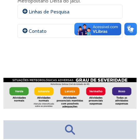
Metropolitano Delta do Jacuí.
Linhas de Pesquisa
Como cientista, tenho interesse em
Contato
epidemiologia genômica de vírus
patogênicos humanos, a partir de uma
abordagem de Saúde Única e Saúde Global,
combinando dados moleculares de
E-mail:
Anabgv@UFCSPA.edu.br
genomas virais com dados clínicos e
epidemiológicos dos pacientes infectados e
ORCID
características regionais, a fim de contribuir
para a tomada de decisão e para a
Currículo Lattes
elaboração de políticas públicas por
gestores de saúde.
Site