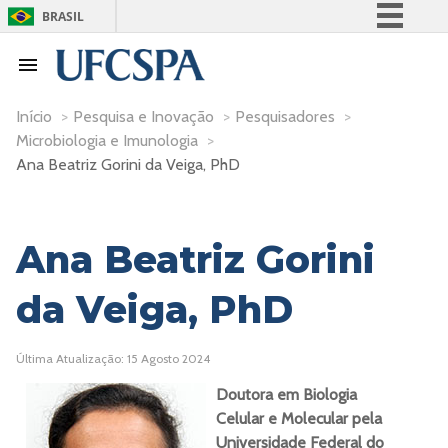
BRASIL
Simplifique!
Comunica BR
Participe
Início
>
Pesquisa e Inovação
>
Pesquisadores
>
Microbiologia e Imunologia
>
Acesso à informação
Ana Beatriz Gorini da Veiga, PhD
Legislação
Canais
Ana Beatriz Gorini
da Veiga, PhD
Última Atualização: 15 Agosto 2024
Doutora em Biologia
Celular e Molecular
pela
Universidade Federal do