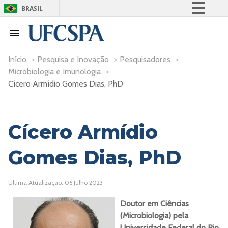
BRASIL
Simplifique!
Comunica BR
Participe
Início
>
Pesquisa e Inovação
>
Pesquisadores
>
Microbiologia e Imunologia
>
Acesso à informação
Cícero Armídio Gomes Dias, PhD
Legislação
Canais
Cícero Armídio
Gomes Dias, PhD
Última Atualização: 06 Julho 2023
Doutor em Ciências
(Microbiologia) pela
Universidade Federal do Rio