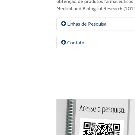
obtenção de produtos farmacêuticos e 
Medical and Biological Research (2023
Linhas de Pesquisa
Imunorregulação em doenças inflama
Contato
infecciosas; imunopatogenia de doe
com potencial imunomodulador.
E-mail:
Pedror@UFCSPA.edu.br
ORCID
Currículo Lattes
Site