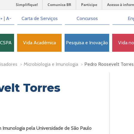
Simplifique!
Comunica BR
Participe
Acesso à infor
+
|
A-
Carta de Serviços
Concursos
Eng
FCSPA
Vida Acadêmica
Pesquisa e Inovação
Vida n
isadores
>
Microbiologia e Imunologia
>
Pedro Roosevelt Torre
elt Torres
 Imunologia pela Universidade de São Paulo