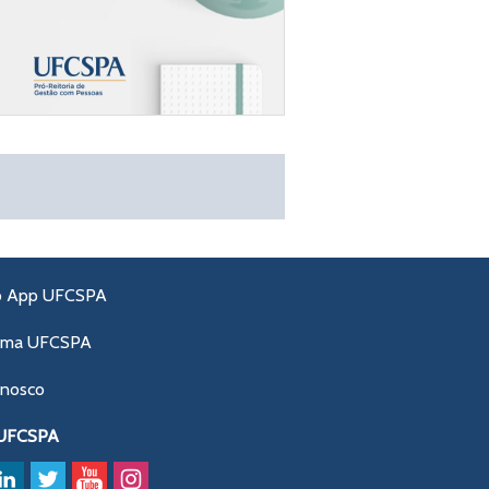
o App UFCSPA
ama UFCSPA
onosco
 UFCSPA