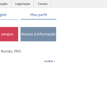
mação
Legislação
Canais
lish
Meu perfil
o campus
Acesso à informação
s Romão, PhD
ocultar >