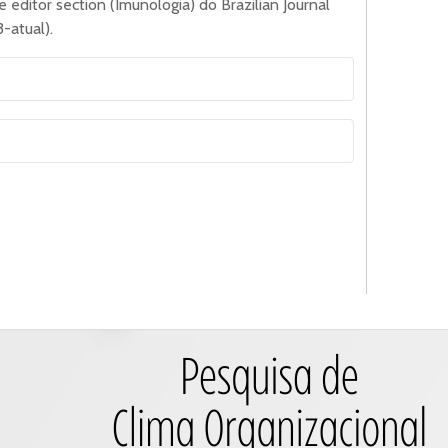
editor section (Imunologia) do Brazilian Journal
-atual).
tórias e infeciosas e doenças crônicas não
nças infecciosas, estudo de novas moléculas