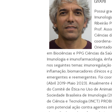
(2001)
Possui gr
Imunologi
Ribeirão 
Prof. Ass
Ciências 
coordena o
Orientado
em Biociências e PPG Ciências da Sa
Imunologia e imunofarmacologia, ênfa
nos seguintes temas: imunoregulação 
inflamação, biomarcadores clínicos e
emergentes e reemergentes. Foi coo
(Abril 2019-Maio 2023). Atualment
do Comitê de Ética no Uso de Anima
Sociedade Brasileira de Imunologia (2
de Ciência e Tecnologia (INCT) PRO
com potencial ação contra agentes in