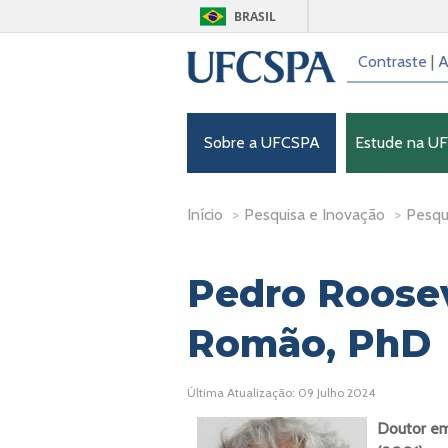
BRASIL
Contraste
|
A
Sobre a UFCSPA
Estude na U
Início
>
Pesquisa e Inovação
>
Pesqu
Pedro Roosev
Romão, PhD
Última Atualização: 09 Julho 2024
Doutor em