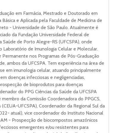
aduação em Farmácia, Mestrado e Doutorado em
a Básica e Aplicada pela Faculdade de Medicina de
Preto - Universidade de São Paulo. Atualmente é
ociado da Fundação Universidade Federal de
da Saúde de Porto Alegre-RS (UFCSPA), onde
 Laboratório de Imunologia Celular e Molecular.
r Permanente nos Programas de Pós-Graduação
úde, ambos da UFCSPA. Tem experiência na área de
se em imunologia celular, atuando principalmente
em doenças infecciosas e negligenciadas,
 prospecção de bioprodutos para doenças
rdenador do PPG Ciências da Saúde da UFCSPA
e é membro da Comissão Coordenadora do PPGCS,
is (CEUA-UFCSPA), Coordenador da Regional Sul da
022- atual), vice coordenador do Instituto Nacional
BIAM - Prospecção de biocompostos amazônicos
fecciosos emergentes e/ou resistentes para