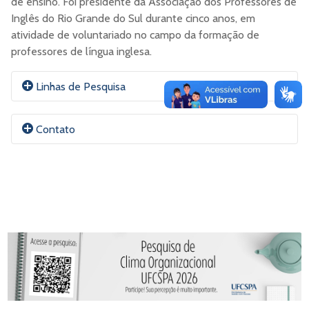
de ensino. Foi presidente da Associação dos Professores de
Inglês do Rio Grande do Sul durante cinco anos, em
atividade de voluntariado no campo da formação de
professores de língua inglesa.
Linhas de Pesquisa
Inglês como Meio de Educação no Ensino Superior;
Contato
Escrita Acadêmica, Ensino de Língua para Propósitos
Específicos, Formação Docente para Ensino Superior.
E-mail:
analuizaf@ufcspa.edu.br
ORCID
Lattes
Site