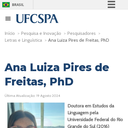
BRASIL
Simplifique!
Comunica BR
Participe
Início
>
Pesquisa e Inovação
>
Pesquisadores
>
Letras e Linguística
>
Ana Luiza Pires de Freitas, PhD
Acesso à informação
Legislação
Canais
Ana Luiza Pires de
Freitas, PhD
Última Atualização: 19 Agosto 2024
Doutora em Estudos da
Linguagem pela
Universidade Federal do Rio
Grande do Sul (2016)