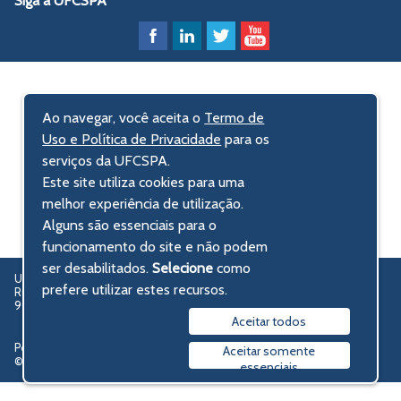
Siga a UFCSPA
Ao navegar, você aceita o
Termo de
Uso e Política de Privacidade
para os
serviços da UFCSPA.
Este site utiliza cookies para uma
melhor experiência de utilização.
Alguns são essenciais para o
funcionamento do site e não podem
ser desabilitados.
Selecione
como
UFCSPA – Universidade Federal de Ciências da Saúde de Porto Alegre
prefere utilizar estes recursos.
Rua Sarmento Leite, 245 - Centro Histórico
90050-170 Porto Alegre, RS, Brasil
Aceitar todos
Política de privacidade
Aceitar somente
© 2009-2026 UFCSPA
essenciais