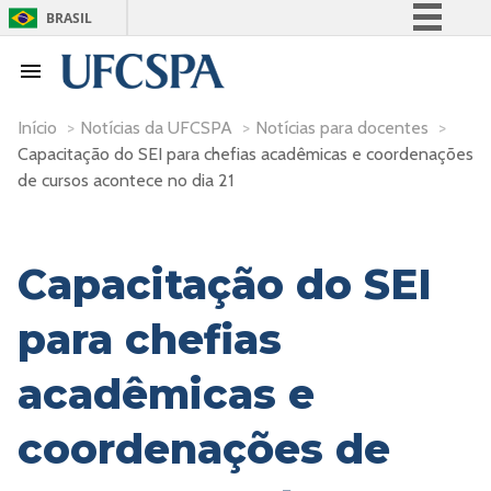
BRASIL
Simplifique!
Comunica BR
Participe
Início
>
Notícias da UFCSPA
>
Notícias para docentes
>
Capacitação do SEI para chefias acadêmicas e coordenações
Acesso à informação
de cursos acontece no dia 21
Legislação
Canais
Capacitação do SEI
para chefias
acadêmicas e
coordenações de