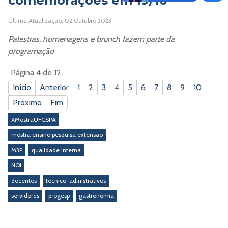
comemorações em 19/10
Última Atualização: 02 Outubro 2023
Palestras, homenagens e brunch fazem parte da
programação
Página 4 de 12
Início
Anterior
1
2
3
4
5
6
7
8
9
10
Próximo
Fim
XMostraUFCSPA
mostra ensino pesquisa extensão
M3P
qualidade interna
NQI
docentes
técnico-adinistrativos
servidores
progesp
gastronomia