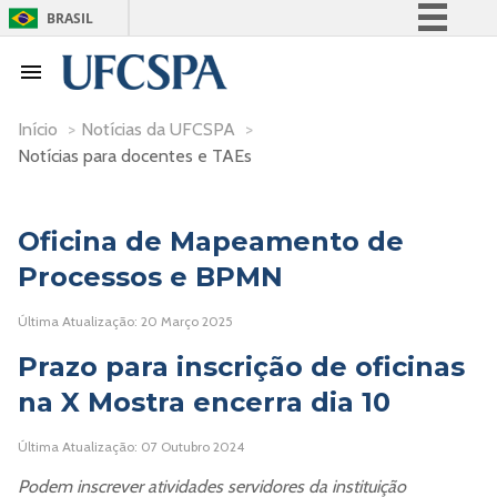
BRASIL
Simplifique!
Comunica BR
Participe
Início
>
Notícias da UFCSPA
>
Notícias para docentes e TAEs
Acesso à informação
Legislação
Canais
Oficina de Mapeamento de
Processos e BPMN
Última Atualização: 20 Março 2025
Prazo para inscrição de oficinas
na X Mostra encerra dia 10
Última Atualização: 07 Outubro 2024
Podem inscrever atividades servidores da instituição