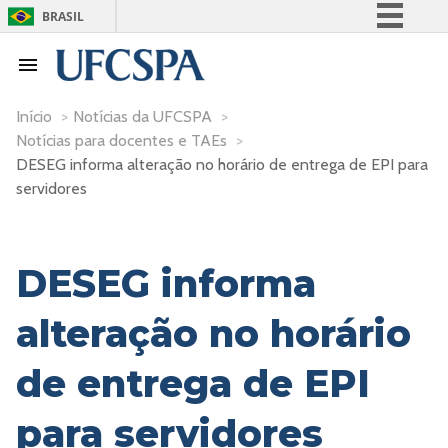
BRASIL
Simplifique!
Comunica BR
Participe
Início
>
Notícias da UFCSPA
>
Notícias para docentes e TAEs
>
Acesso à informação
DESEG informa alteração no horário de entrega de EPI para
Legislação
servidores
Canais
DESEG informa
alteração no horário
de entrega de EPI
para servidores