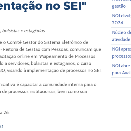
ntação no SEI"
gestão
NQI divu
2024
 bolsistas e estagiários
Núcleo de
atividade
e o Comitê Gestor do Sistema Eletrônico de
NQI apre
ró-Reitoria de Gestão com Pessoas, comunicam que
processo
apacitação online em "Mapeamento de Processos
a servidores, bolsistas e estagiários, o curso
NQI abre 
1h30, visando à implementação de processos no SEI.
para Ava
niciativa é capacitar a comunidade interna para o
 de processos institucionais, bem como sua
a 26:
21