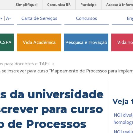
Simplifique!
Comunica BR
Participe
Acesso à infor
+
|
A-
Carta de Serviços
Concursos
Eng
FCSPA
Vida Acadêmica
Pesquisa e Inovação
Vida n
as para docentes e TAEs
>
 se inscrever para curso "Mapeamento de Processos para Imple
s da universidade
Veja
crever para curso
NQI divul
 de Processos
homologa
NQI real