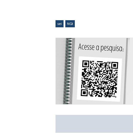
sei
NQI