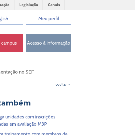
mação
Legislação
Canais
lish
Meu perfil
o campus
Acesso à informação
mentação no SEI"
ocultar >
 também
ga unidades com inscrições
das em avaliação M3P
iza treinamento com membros da