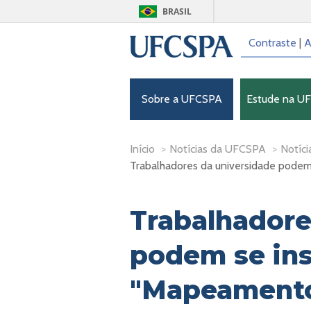
BRASIL
Contraste
|
A
Sobre a UFCSPA
Estude na U
Início
>
Notícias da UFCSPA
>
Notíci
Trabalhadores da universidade podem
Trabalhadore
podem se ins
"Mapeamento