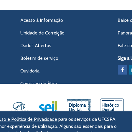
Acesso à Informação
Baixe 
Unidade de Correição
Panor
Dados Abertos
Fale c
Boletim de serviço
Siga a
Ouvidoria
Comissão de Ética
so e Política de Privacidade
para os serviços da UFCSPA.
hor experiência de utilização. Alguns são essenciais para o
ências da Saúde de Porto Alegre