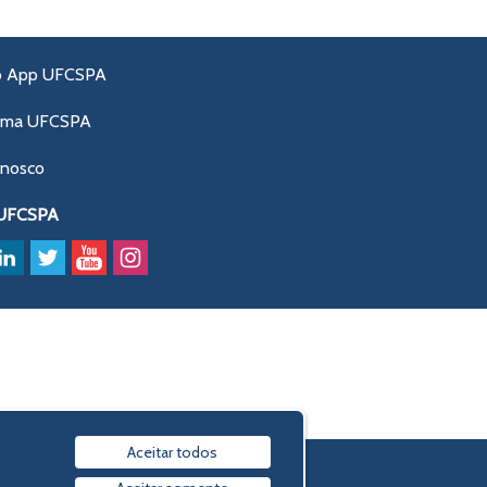
o App UFCSPA
ama UFCSPA
onosco
 UFCSPA
Aceitar todos
Política de privacidade