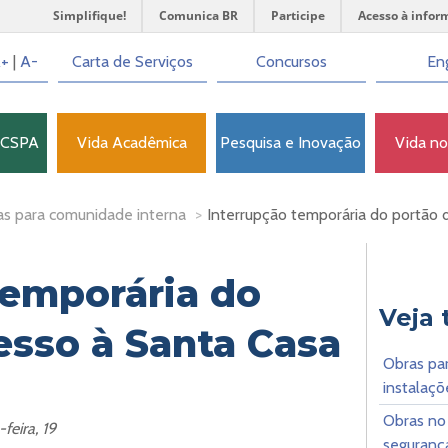
Simplifique!
Comunica BR
Participe
Acesso à infor
+
|
A-
Carta de Serviços
Concursos
Eng
FCSPA
Vida Acadêmica
Pesquisa e Inovação
Vida n
as para comunidade interna
>
Interrupção temporária do portão 
temporária do
Veja
esso à Santa Casa
Obras pa
instalaçõ
Obras no 
feira, 19
seguranç