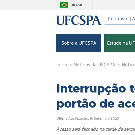
BRASIL
Contraste
|
A
Sobre a UFCSPA
Estude na U
Início
>
Notícias da UFCSPA
>
Notíci
Interrupção 
portão de ac
Última Atualização: 16 Setembro 2025
Acesso será fechado na tarde de sexta-