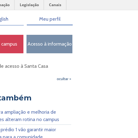
mação
Legislação
Canais
lish
Meu perfil
o campus
Acesso à informação
de acesso à Santa Casa
ocultar >
 também
ra ampliação e melhoria de
es alteram rotina no campus
prédio 1 vão garantir maior
a para a comunidade