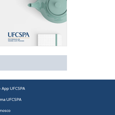
o App UFCSPA
ama UFCSPA
onosco