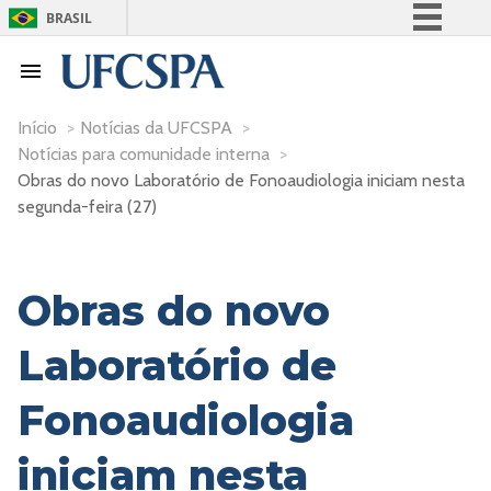
BRASIL
Simplifique!
Comunica BR
Participe
Início
>
Notícias da UFCSPA
>
Notícias para comunidade interna
>
Acesso à informação
Obras do novo Laboratório de Fonoaudiologia iniciam nesta
Legislação
segunda-feira (27)
Canais
Obras do novo
Laboratório de
Fonoaudiologia
iniciam nesta