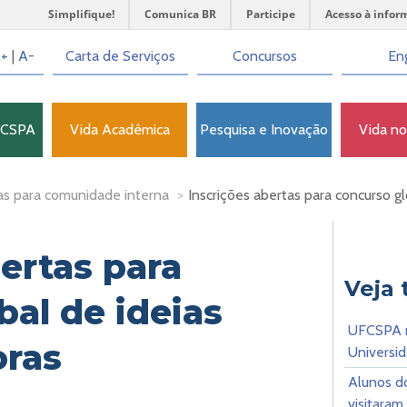
Simplifique!
Comunica BR
Participe
Acesso à infor
+
|
A-
Carta de Serviços
Concursos
Eng
FCSPA
Vida Acadêmica
Pesquisa e Inovação
Vida n
as para comunidade interna
>
Inscrições abertas para concurso g
ertas para
Veja
bal de ideias
UFCSPA r
oras
Universid
Alunos do
visitaram