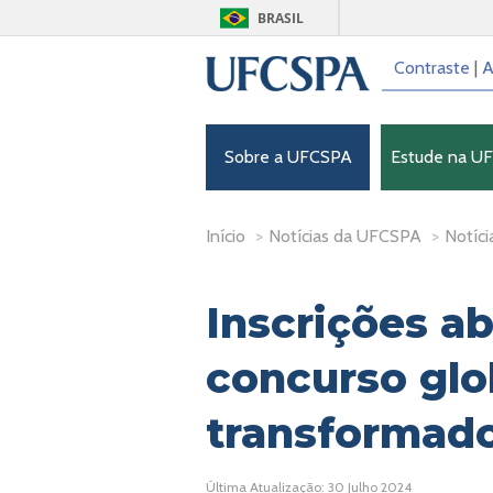
BRASIL
Contraste
|
A
Sobre a UFCSPA
Estude na U
Início
>
Notícias da UFCSPA
>
Notíci
Inscrições ab
concurso glo
transformad
Última Atualização: 30 Julho 2024