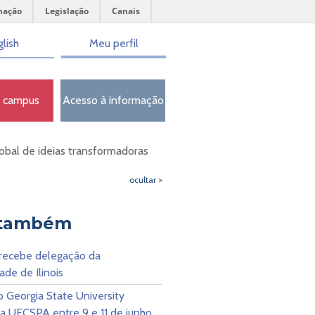
mação
Legislação
Canais
lish
Meu perfil
o campus
Acesso à informação
lobal de ideias transformadoras
ocultar >
 também
ecebe delegação da
ade de Ilinois
 Georgia State University
 a UFCSPA entre 9 e 11 de junho