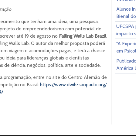
Alunos i
ização
Bienal d
hecimento que tenham uma ideia, uma pesquisa,
UFCSPA p
 projeto de empreendedorismo com potencial de
impacto s
screver até 19 de agosto no
Falling Walls Lab Brazil
,
alling Walls Lab. O autor da melhor proposta poderá
"A Exper
m, com viagem e acomodações pagas, e terá a chance
em Psicol
u ideia para lideranças globais e cientistas
Publicado
e ciência, negócios, política, arte e sociedade.
América L
ua programação, entre no site do Centro Alemão de
mpetição no Brasil:
https://www.dwih-saopaulo.org/
4/