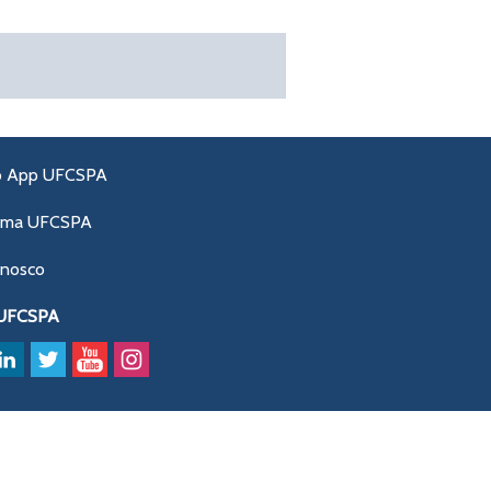
o App UFCSPA
ama UFCSPA
onosco
 UFCSPA