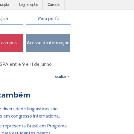
mação
Legislação
Canais
lish
Meu perfil
o campus
Acesso à informação
SPA entre 9 e 11 de junho
ocultar >
 também
e diversidade linguísticas são
s em congresso internacional
e representa Brasil em Programa
a para estudantes negros