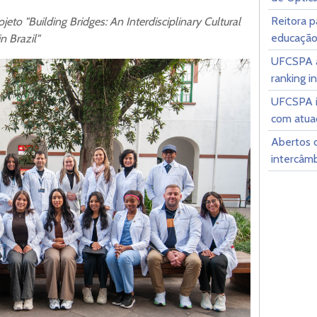
Reitora p
to "Building Bridges: An Interdisciplinary Cultural
educação 
n Brazil"
UFCSPA a
ranking i
UFCSPA in
com atuaç
Abertos o
intercâm