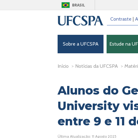
BRASIL
Contraste
|
A
Sobre a UFCSPA
Estude na U
Início
>
Notícias da UFCSPA
>
Matéri
Alunos do Ge
University v
entre 9 e 11 
Última Atualização: 11 Agosto 2025