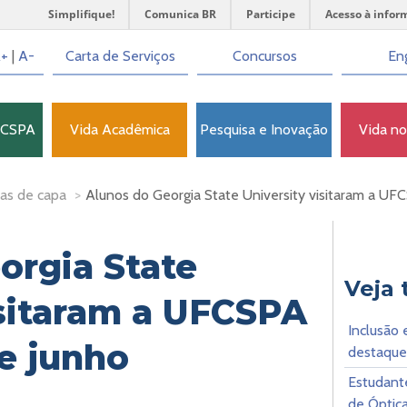
Simplifique!
Comunica BR
Participe
Acesso à infor
+
|
A-
Carta de Serviços
Concursos
Eng
FCSPA
Vida Acadêmica
Pesquisa e Inovação
Vida n
as de capa
>
Alunos do Georgia State University visitaram a UFC
orgia State
Veja
isitaram a UFCSPA
Inclusão 
de junho
destaque
Estudant
de Óptic