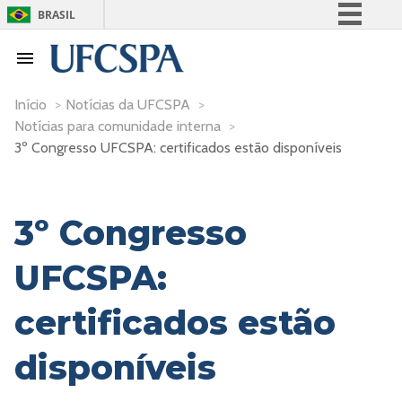
BRASIL
Simplifique!
Comunica BR
Participe
Início
>
Notícias da UFCSPA
>
Notícias para comunidade interna
>
Acesso à informação
3º Congresso UFCSPA: certificados estão disponíveis
Legislação
Canais
3º Congresso
UFCSPA:
certificados estão
disponíveis