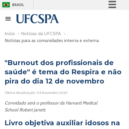
BRASIL
Simplifique!
Comunica BR
Participe
Início
>
Notícias da UFCSPA
>
Notícias para as comunidades interna e externa
Acesso à informação
Legislação
Canais
"Burnout dos profissionais de
saúde" é tema do Respira e não
pira do dia 12 de novembro
Última Atualização: 04 Novembro 2020
Convidado será o professor da Harvard Medical
School Robert Janett.
Livro objetiva auxiliar idosos na