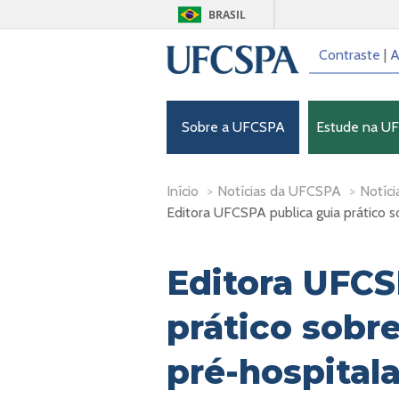
BRASIL
Contraste
|
A
Sobre a UFCSPA
Estude na U
Início
>
Notícias da UFCSPA
>
Notíci
Editora UFCSPA publica guia prático 
Editora UFCS
prático sobr
pré-hospitala