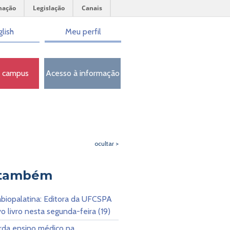
mação
Legislação
Canais
lish
Meu perfil
o campus
Acesso à informação
ocultar >
 também
abiopalatina: Editora da UFCSPA
o livro nesta segunda-feira (19)
orda ensino médico na