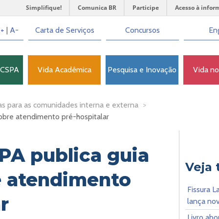
Simplifique!
Comunica BR
Participe
Acesso à infor
+
|
A-
Carta de Serviços
Concursos
Eng
FCSPA
Vida Acadêmica
Pesquisa e Inovação
Vida n
as para as comunidades interna e externa
>
sobre atendimento pré-hospitalar
PA publica guia
Veja
e atendimento
Fissura L
r
lança nov
Livro ab