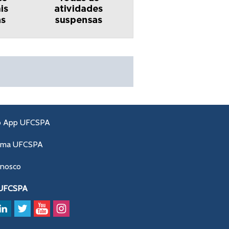
o App UFCSPA
ama UFCSPA
onosco
 UFCSPA