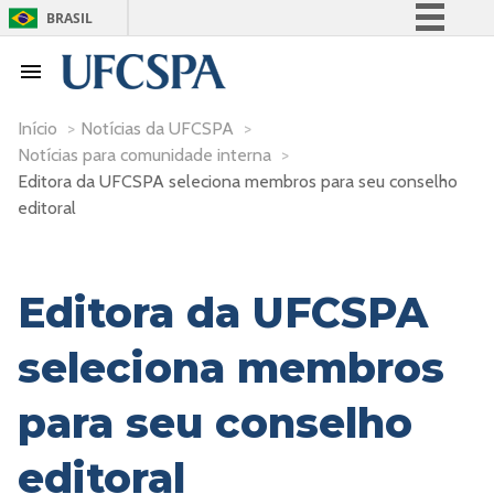
BRASIL
Simplifique!
Comunica BR
Participe
Início
>
Notícias da UFCSPA
>
Notícias para comunidade interna
>
Acesso à informação
Editora da UFCSPA seleciona membros para seu conselho
Legislação
editoral
Canais
Editora da UFCSPA
seleciona membros
para seu conselho
editoral