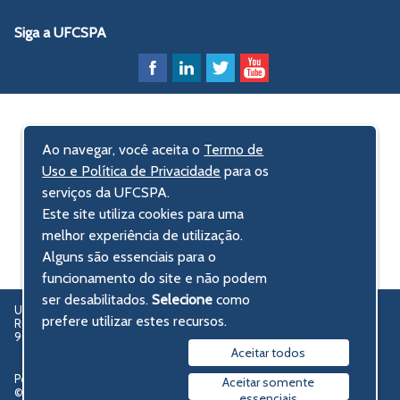
Siga a UFCSPA
Ao navegar, você aceita o
Termo de
Uso e Política de Privacidade
para os
serviços da UFCSPA.
Este site utiliza cookies para uma
melhor experiência de utilização.
Alguns são essenciais para o
funcionamento do site e não podem
ser desabilitados.
Selecione
como
UFCSPA – Universidade Federal de Ciências da Saúde de Porto Alegre
prefere utilizar estes recursos.
Rua Sarmento Leite, 245 - Centro Histórico
90050-170 Porto Alegre, RS, Brasil
Aceitar todos
Política de privacidade
Aceitar somente
© 2009-2026 UFCSPA
essenciais