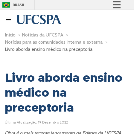
BRASIL
Simplifique!
Comunica BR
Participe
Início
>
Notícias da UFCSPA
>
Notícias para as comunidades interna e externa
>
Acesso à informação
Livro aborda ensino médico na preceptoria
Legislação
Canais
Livro aborda ensino
médico na
preceptoria
Última Atualização: 19 Dezembro 2022
Obra é o mais recente lançamento da Editora da UFCSPA.