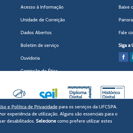
Acesso à Informação
Baixe 
Unidade de Correição
Panor
Dados Abertos
Fale c
Boletim de serviço
Siga a
Ouvidoria
Comissão de Ética
so e Política de Privacidade
para os serviços da UFCSPA.
hor experiência de utilização. Alguns são essenciais para o
ências da Saúde de Porto Alegre
er desabilitados.
Selecione
como prefere utilizar estes
tórico