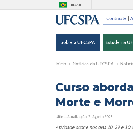
BRASIL
Contraste
|
A
Sobre a UFCSPA
Estude na U
Início
>
Notícias da UFCSPA
>
Notíci
Curso aborda
Morte e Morr
Última Atualização: 21 Agosto 2023
Atividade ocorre nos dias 28, 29 e 30 