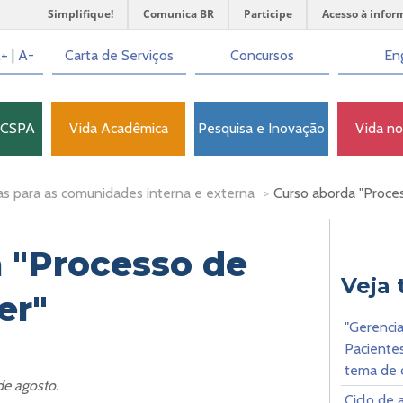
Simplifique!
Comunica BR
Participe
Acesso à infor
+
|
A-
Carta de Serviços
Concursos
Eng
FCSPA
Vida Acadêmica
Pesquisa e Inovação
Vida n
as para as comunidades interna e externa
>
Curso aborda "Proce
 "Processo de
Veja
er"
"Gerenci
Pacientes
tema de 
de agosto.
Ciclo de 