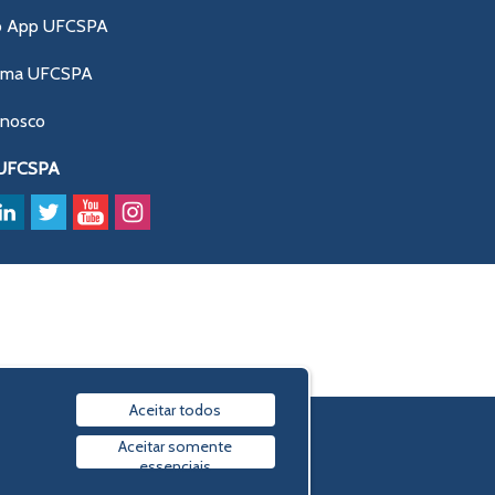
o App UFCSPA
ama UFCSPA
onosco
 UFCSPA
Aceitar todos
Política de privacidade
Aceitar somente
essenciais
© 2009-2026 UFCSPA