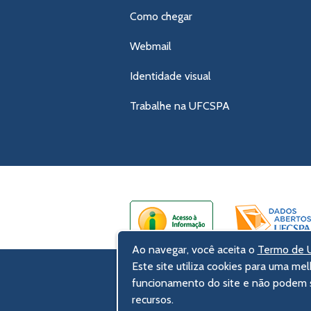
Como chegar
Webmail
Identidade visual
Trabalhe na UFCSPA
Ao navegar, você aceita o
Termo de U
Este site utiliza cookies para uma mel
UFCSPA – Universidade Federal de Ci
funcionamento do site e não podem s
Rua Sarmento Leite, 245 - Centro His
recursos.