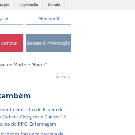
mação
Legislação
Canais
lish
Meu perfil
o campus
Acesso à informação
sso de Morte e Morrer"
ocultar >
 também
amento em Listas de Espera de
 Eletivos Cirúrgicos e Clínicos" é
curso do PPG-Enfermagem
atividades fortalece parceria de