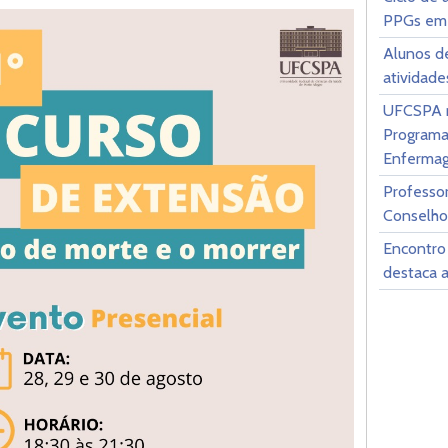
PPGs em
Alunos d
atividade
UFCSPA r
Programa
Enferma
Professor
Conselho
Encontro
destaca 