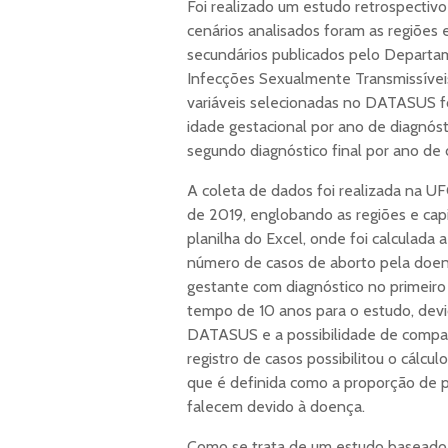
Foi realizado um estudo retrospectivo
cenários analisados foram as regiões 
secundários publicados pelo Depart
Infecções Sexualmente Transmissívei
variáveis selecionadas no DATASUS f
idade gestacional por ano de diagnóst
segundo diagnóstico final por ano de
A coleta de dados foi realizada na 
de 2019, englobando as regiões e capi
planilha do Excel, onde foi calculada a
número de casos de aborto pela doenç
gestante com diagnóstico no primeiro 
tempo de 10 anos para o estudo, devi
DATASUS e a possibilidade de compar
registro de casos possibilitou o cálcu
que é definida como a proporção de
falecem devido à doença.
Como se trata de um estudo baseado 