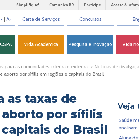
Simplifique!
Comunica BR
Participe
Acesso à infor
+
|
A-
Carta de Serviços
Concursos
Eng
FCSPA
Vida Acadêmica
Pesquisa e Inovação
Vida n
as para as comunidades interna e externa
>
Notícias de divulgaçã
e aborto por sífilis em regiões e capitais do Brasil
a as taxas de
Veja
aborto por sífilis
Saúde men
capitais do Brasil
analisam
Aluna de