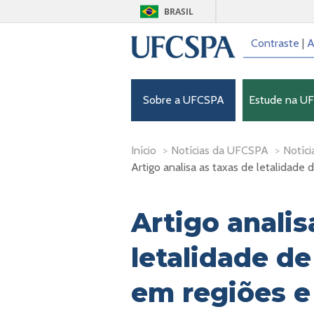
BRASIL
Contraste
|
A
Sobre a UFCSPA
Estude na U
Início
>
Notícias da UFCSPA
>
Notíci
Artigo analisa as taxas de letalidade d
Artigo analis
letalidade de 
em regiões e 