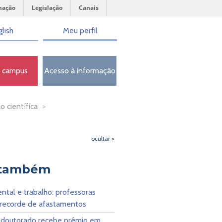
mação
Legislação
Canais
lish
Meu perfil
o campus
Acesso à informação
o científica
>
ocultar >
 também
tal e trabalho: professoras
 recorde de afastamentos
 doutorado recebe prêmio em