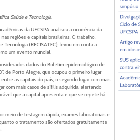
simpósio 
Divulgaçã
ífica Saúde e Tecnologia.
Ciclo de
acadêmicas da UFCSPA analisou a ocorrência da
UFCSPA
 nas regiões e capitais brasileiras. O trabalho,
Artigo re
e e Tecnologia (RECISATEC), levou em conta a
em idoso
 como um evento mundial.
SUS apli
onsiderados dados do Boletim epidemiológico de
contra ví
0", de Porto Alegre, que ocupou o primeiro lugar
Acadêmic
 entre as capitais do país; o segundo lugar com mais
Laborató
gar com mais casos de sífilis adquirida, alertando
rável que a capital apresenta e que se repete há
 por meio de testagem rápida, exames laboratoriais e
o quanto o tratamento são ofertados gratuitamente
s.