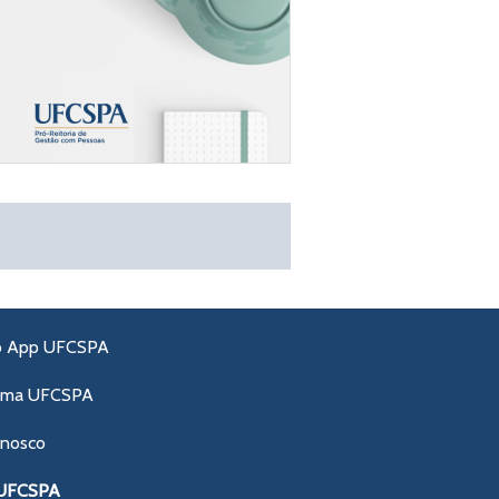
o App UFCSPA
ama UFCSPA
onosco
 UFCSPA