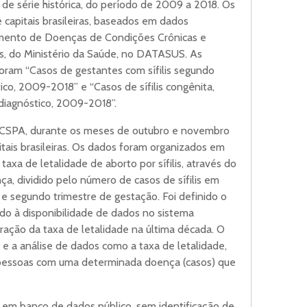
 de série histórica, do período de 2009 a 2018. Os
e capitais brasileiras, baseados em dados
amento de Doenças de Condições Crônicas e
s, do Ministério da Saúde, no DATASUS. As
oram “Casos de gestantes com sífilis segundo
ico, 2009-2018” e “Casos de sífilis congênita,
 diagnóstico, 2009-2018”.
UFCSPA, durante os meses de outubro e novembro
tais brasileiras. Os dados foram organizados em
 taxa de letalidade de aborto por sífilis, através do
a, dividido pelo número de casos de sífilis em
e segundo trimestre de gestação. Foi definido o
do à disponibilidade de dados no sistema
ação da taxa de letalidade na última década. O
lo e a análise de dados como a taxa de letalidade,
 pessoas com uma determinada doença (casos) que
em banco de dados público, sem identificação de