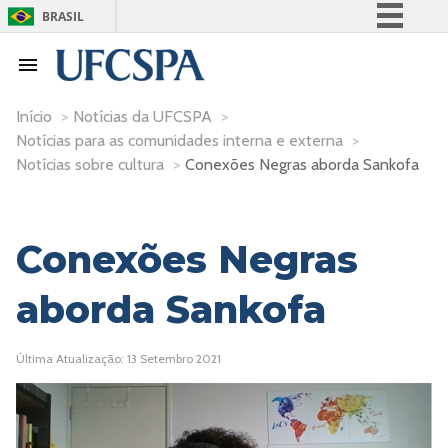
BRASIL
Simplifique!
Comunica BR
Participe
Início
>
Notícias da UFCSPA
>
Notícias para as comunidades interna e externa
>
Acesso à informação
Notícias sobre cultura
>
Conexões Negras aborda Sankofa
Legislação
Canais
Conexões Negras
aborda Sankofa
Última Atualização: 13 Setembro 2021